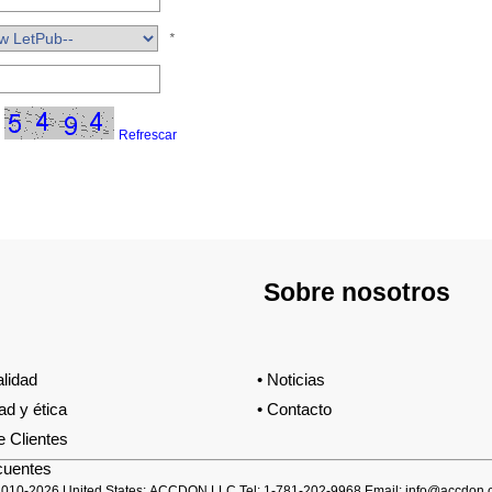
*
Refrescar
Sobre nosotros
alidad
•
Noticias
ad y ética
•
Contacto
e Clientes
cuentes
010-2026 United States: ACCDON LLC Tel: 1-781-202-9968 Email: info@accdon